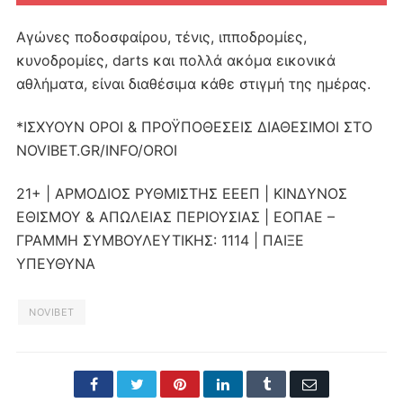
Αγώνες ποδοσφαίρου, τένις, ιπποδρομίες,
κυνοδρομίες, darts και πολλά ακόμα εικονικά
αθλήματα, είναι διαθέσιμα κάθε στιγμή της ημέρας.
*ΙΣΧΥΟΥΝ ΟΡΟΙ & ΠΡΟΫΠΟΘΕΣΕΙΣ ΔΙΑΘΕΣΙΜΟΙ ΣΤΟ
NOVIBET.GR/INFO/OROI
21+ | ΑΡΜΟΔΙΟΣ ΡΥΘΜΙΣΤΗΣ ΕΕΕΠ | ΚΙΝΔΥΝΟΣ
ΕΘΙΣΜΟΥ & ΑΠΩΛΕΙΑΣ ΠΕΡΙΟΥΣΙΑΣ | ΕΟΠΑΕ –
ΓΡΑΜΜΗ ΣΥΜΒΟΥΛΕΥΤΙΚΗΣ: 1114 | ΠΑΙΞΕ
ΥΠΕΥΘΥΝΑ
NOVIBET
Facebook
Twitter
Pinterest
LinkedIn
Tumblr
Email