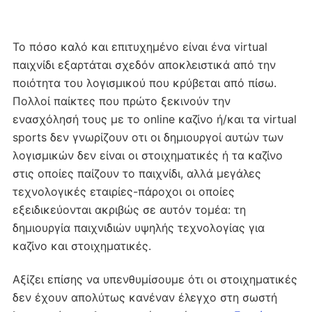
Το πόσο καλό και επιτυχημένο είναι ένα virtual
παιχνίδι εξαρτάται σχεδόν αποκλειστικά από την
ποιότητα του λογισμικού που κρύβεται από πίσω.
Πολλοί παίκτες που πρώτο ξεκινούν την
ενασχόλησή τους με το online καζίνο ή/και τα virtual
sports δεν γνωρίζουν οτι οι δημιουργοί αυτών των
λογισμικών δεν είναι οι στοιχηματικές ή τα καζίνο
στις οποίες παίζουν το παιχνίδι, αλλά μεγάλες
τεχνολογικές εταιρίες-πάροχοι οι οποίες
εξειδικεύονται ακριβώς σε αυτόν τομέα: τη
δημιουργία παιχνιδιών υψηλής τεχνολογίας για
καζίνο και στοιχηματικές.
Αξίζει επίσης να υπενθυμίσουμε ότι οι στοιχηματικές
δεν έχουν απολύτως κανέναν έλεγχο στη σωστή