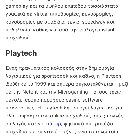
gameplay και τα υψηλού επιπέδου τρισδιάστατα
γραφικά σε virtual ιπποδρομίες, κυνοδρομίες,
κυνοδρομίες με αμαξίδια, τένις, speedway και
ποδηλασία, καθώς και από την επιλογή instant
παιχνιδιού.
Playtech
Ένας πραγματικός κολοσσός στην δημιουργία
λογισμικού για sportsbook και καζίνο, η Playtech
ιδρύθηκε το 1999 και σήμερα συγκαταλέγεται – μαζί
με την Netent και την Microgaming – στους τρεις
μεγαλύτερους παρόχους casino software
παγκοσμίως. Η Playtech δημιουργεί λογισμικό για
όλο το φάσμα του online παιχνιδιού, όπως πολλές
επιλογές καζίνο,
πόκερ
, ψηφιακά επιτραπέζια
παιχνίδια και ζωντανό καζίνο, ενώ τα τελευταία