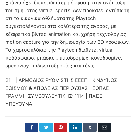
χρόνια έχει δώσει ιδιαίτερη έμφαση στην ανάπτυξη
του τμήματος virtual sports. Δεν προκαλεί εντύπωση
οτι τα εικονικά αθλήματα της Playtech
συγκαταλέγονται στα καλύτερα της αγοράς, με
εξαιρετικό βίντεο animation και χρήση τεχνολογίας
motion capture για την δημιουργία των 3D γραφικών.
Το χαρτοφυλάκιο της Playtech διαθέτει virtual
ποδόσφαιρο, μπάσκετ, ιπποδρομίες, κυνοδρομίες,
speedway, ποδηλατοδρομίες και τένις.
21+ | ΑΡΜΟΔΙΟΣ ΡΥΘΜΙΣΤΗΣ ΕΕΕΠ | ΚΙΝΔΥΝΟΣ
ΕΘΙΣΜΟΥ & ΑΠΩΛΕΙΑΣ ΠΕΡΙΟΥΣΙΑΣ | ΕΟΠΑΕ –
ΓΡΑΜΜΗ ΣΥΜΒΟΥΛΕΥΤΙΚΗΣ: 1114 | ΠΑΙΞΕ
ΥΠΕΥΘΥΝΑ
Facebook
Twitter
Pinterest
LinkedIn
Tumblr
Email