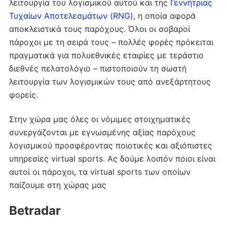
λειτουργία του λογισμικού αυτού και της
Γεννήτριας
Τυχαίων Αποτελεσμάτων (RNG)
, η οποία αφορά
αποκλειστικά τους παρόχους. Όλοι οι σοβαροί
πάροχοι με τη σειρά τους – πολλές φορές πρόκειται
πραγματικά για πολυεθνικές εταιρίες με τεράστιο
διεθνές πελατολόγιο – πιστοποιούν τη σωστή
λειτουργία των λογισμικών τους από ανεξάρτητους
φορείς.
Στην χώρα μας όλες οι νόμιμες στοιχηματικές
συνεργάζονται με εγνωσμένης αξίας παρόχους
λογισμικού προσφέροντας ποιοτικές και αξιόπιστες
υπηρεσίες virtual sports. Ας δούμε λοιπόν ποιοι είναι
αυτοί οι πάροχοι, τα virtual sports των οποίων
παίζουμε στη χώρας μας
Betradar