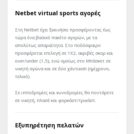
Netbet virtual sports αγορές
Στη Netbet έχει ξεκινήσει προσφέροντας έως
τώρα ένα βασικό πακέτο αγορών, με τα
απολύτως απαραίτητα. Στο ποδόσφαιρο
προσφέρεται επιλογή σε 1Χ2, ακριβές σκορ και
over/under (1,5), ενώ ομοίως στο Μπάσκετ σε
νικητή αγώνα και σε δύο χάντικαπ (ημίχρονο,
τελικό).
Σε ιπποδρομίες και κυνοδρομίες θα ποντάρετε
σε νικητή, πλασέ και φορκάστ/τρικάστ.
Εξυπηρέτηση πελατών