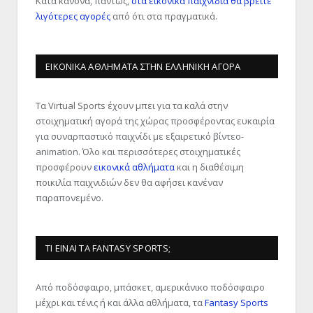
Κατά κανόνα, πάντως,
στα εικονικά παιχνίδια θα βρείτε
λιγότερες αγορές
από ότι στα πραγματικά.
ΕΙΚΟΝΙΚΆ ΑΘΛΉΜΑΤΑ ΣΤΗΝ ΕΛΛΗΝΙΚΉ ΑΓΟΡΆ
Τα Virtual Sports έχουν μπει για τα καλά στην
στοιχηματική αγορά της χώρας προσφέροντας ευκαιρία
για συναρπαστικό παιχνίδι με εξαιρετικό βίντεο-
animation. Όλο και περισσότερες στοιχηματικές
προσφέρουν
εικονικά αθλήματα
και η διαθέσιμη
ποικιλία παιχνιδιών δεν θα αφήσει κανέναν
παραπονεμένο.
ΤΙ ΕΊΝΑΙ ΤΑ FANTASY SPORTS;
Από ποδόσφαιρο, μπάσκετ, αμερικάνικο ποδόσφαιρο
μέχρι και τένις ή και άλλα αθλήματα, τα
Fantasy Sports