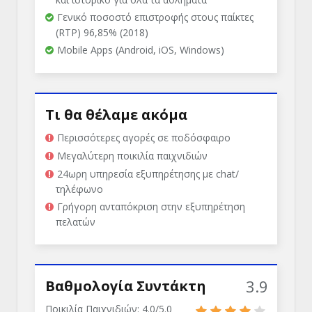
Γενικό ποσοστό επιστροφής στους παίκτες
(RTP) 96,85% (2018)
Mobile Apps (Android, iOS, Windows)
Τι θα θέλαμε ακόμα
Περισσότερες αγορές σε ποδόσφαιρο
Μεγαλύτερη ποικιλία παιχνιδιών
24ωρη υπηρεσία εξυπηρέτησης με chat/
τηλέφωνο
Γρήγορη ανταπόκριση στην εξυπηρέτηση
πελατών
3.9
Βαθμολογία Συντάκτη
Ποικιλία Παιχνιδιών: 4.0/5.0