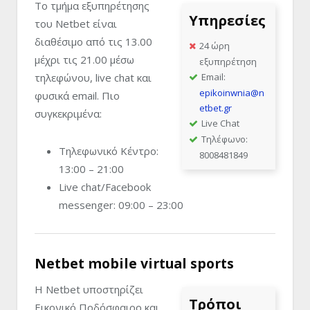
Το τμήμα εξυπηρέτησης
Υπηρεσίες
του Netbet είναι
διαθέσιμο από τις 13.00
24 ώρη
μέχρι τις 21.00 μέσω
εξυπηρέτηση
τηλεφώνου, live chat και
Email:
epikoinwnia@n
φυσικά email. Πιο
etbet.gr
συγκεκριμένα:
Live Chat
Τηλέφωνο:
Τηλεφωνικό Κέντρο:
8008481849
13:00 – 21:00
Live chat/Facebook
messenger: 09:00 – 23:00
Netbet mobile virtual sports
Η Netbet υποστηρίζει
Τρόποι
Εικονικό Ποδόσφαιρο και