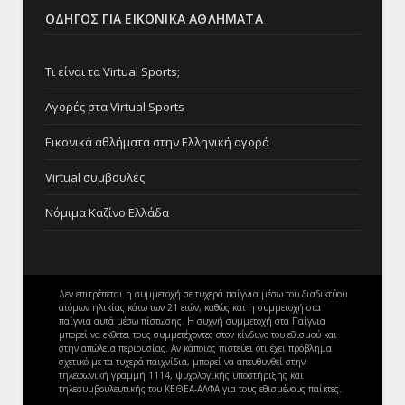
ΟΔΗΓΌΣ ΓΙΑ ΕΙΚΟΝΙΚΆ ΑΘΛΉΜΑΤΑ
Τι είναι τα Virtual Sports;
Αγορές στα Virtual Sports
Εικονικά αθλήματα στην Ελληνική αγορά
Virtual συμβουλές
Νόμιμα Καζίνο Ελλάδα
Δεν επιτρέπεται η συμμετοχή σε τυχερά παίγνια μέσω του διαδικτύου
ατόμων ηλικίας κάτω των 21 ετών, καθώς και η συμμετοχή στα
παίγνια αυτά μέσω πίστωσης. Η συχνή συμμετοχή στα Παίγνια
μπορεί να εκθέτει τους συμμετέχοντες στον κίνδυνο του εθισμού και
στην απώλεια περιουσίας. Αν κάποιος πιστεύει ότι έχει πρόβλημα
σχετικό με τα τυχερά παιχνίδια, μπορεί να απευθυνθεί στην
τηλεφωνική γραμμή 1114, ψυχολογικής υποστήριξης και
τηλεσυμβουλευτικής του ΚΕΘΕΑ-ΑΛΦΑ για τους εθισμένους παίκτες.