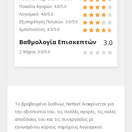
Ποικιλία Αγορών: 4.0/5.0
4
Λογισμικό: 4.0/5.0
4
Εξυπηρέτηση Πελατών: 3.0/5.0
4
Εμπιστοσύνη: 4.5/5.0
3
4.5
Βαθμολογία Επισκεπτών
3.0
2
Ψήφοι
:
3.0/5.0
3.0
Το βραβευμένο διεθνώς Netbet διακρίνεται για
την αξιοπιστία του, τις πολλές αγορές, τις καλές
αποδόσεις του και τις συνεργασίες με
εγνωσμένου κύρους παρόχους λογισμικού.