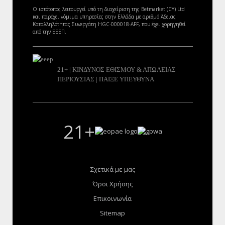
Ο ιστότοπος λειτουργεί υπό τη διαχείριση της Betmarket (CY) Ltd
και παρέχει νόμιμα υπηρεσίες στην Ελλάδα με αριθμό Άδειας
Καταλληλότητας Συνεργάτη HGC-000018-AFF, που έχει χορηγηθεί
από την ΕΕΕΠ.
21+ | ΚΙΝΔΥΝΟΣ ΕΘΙΣΜΟΥ & ΑΠΩΛΕΙΑΣ
ΠΕΡΙΟΥΣΙΑΣ | ΠΑΙΞΕ ΥΠΕΥΘΥΝΑ
21+
Σχετικά με μας
Όροι Χρήσης
Επικοινωνία
Sitemap