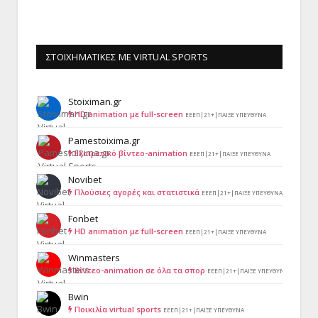
ΣΤΟΙΧΗΜΑΤΙΚΈΣ ΜΕ VIRTUAL SPORTS
Stoiximan.gr
Ε
HD animation με full-screen
ΕΕΕΠ|21+|ΠΑΙΞΕ ΥΠΕΥΘΥΝΑ
Pamestoixima.gr
Ε
Εξαιρετικό βίντεο-animation
ΕΕΕΠ|21+|ΠΑΙΞΕ ΥΠΕΥΘΥΝΑ
Novibet
Ε
Πλούσιες αγορές και στατιστικά
ΕΕΕΠ|21+|ΠΑΙΞΕ ΥΠΕΥΘΥΝΑ
Fonbet
Ε
HD animation με full-screen
ΕΕΕΠ|21+|ΠΑΙΞΕ ΥΠΕΥΘΥΝΑ
Winmasters
Ε
Bίντεο-animation σε όλα τα σπορ
ΕΕΕΠ|21+|ΠΑΙΞΕ ΥΠΕΥΘΥΝΑ
Bwin
Ε
Ποικιλία virtual sports
ΕΕΕΠ|21+|ΠΑΙΞΕ ΥΠΕΥΘΥΝΑ